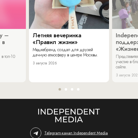
y –
Летняя вечеринка
Indepen
 в
«Правил жизни»
поддер
«Жизнен
Медиабренд создал для друзей
дачную атмосферу в центре Москвы.
в топ-10
Представит
участие в бл
3 августа 2026
сейле.
3 августа 20
Telegram-канал Independent Media