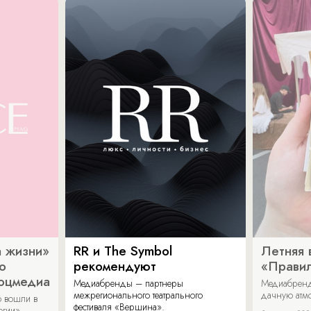
 жизни»
RR и The Symbol
Летняя 
о
рекомендуют
«Прави
соцмедиа
Медиабренды – партнеры
Медиабренд
межрегионального театрального
дачную атмо
 вошли в
фестиваля «Вершина».
огии».