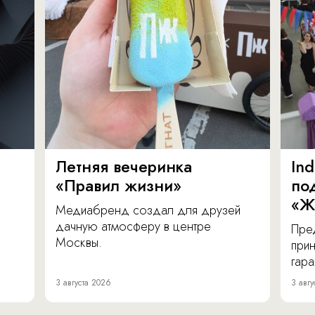
Летняя вечеринка
In
«Правил жизни»
по
«Ж
Медиабренд создал для друзей
дачную атмосферу в центре
Пре
Москвы.
прин
гара
3 августа 2026
3 авгу