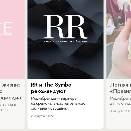
 жизни»
RR и The Symbol
Летняя 
о
рекомендуют
«Прави
соцмедиа
Медиабренды – партнеры
Медиабренд
межрегионального театрального
дачную атмо
 вошли в
фестиваля «Вершина».
огии».
3 августа 20
6 августа 2026