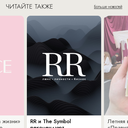
ЧИТАЙТЕ ТАКЖЕ
Больше новостей
 жизни»
RR и The Symbol
Летняя 
о
рекомендуют
«Прави