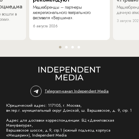
соцмедиа
Медиабренды – партнеры
Медиабренд
межрегионального театрального
дачную атмо
 вошли в
фестиваля «Вершина».
огии».
3 августа 20
6 августа 2026
Telegram-канал Independent Media
Юридический адрес: 117105, г. Москва,
вн.тер.г. муниципальный округ Донской, ш. Варшавское, д. 9, стр. 1
Адрес для доставки корреспонденции: БЦ «Даниловская
Мануфактура»,
Варшавское шоссе, д.9, стр.1 (южный подъезд корпуса
«Мещерин»), Independent Media