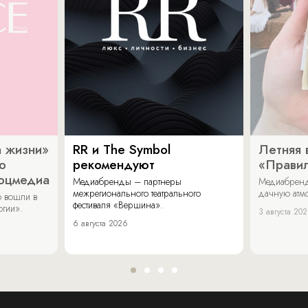
 жизни»
RR и The Symbol
Летняя 
о
рекомендуют
«Прави
соцмедиа
Медиабренды – партнеры
Медиабренд
межрегионального театрального
дачную атмо
 вошли в
фестиваля «Вершина».
огии».
3 августа 20
6 августа 2026