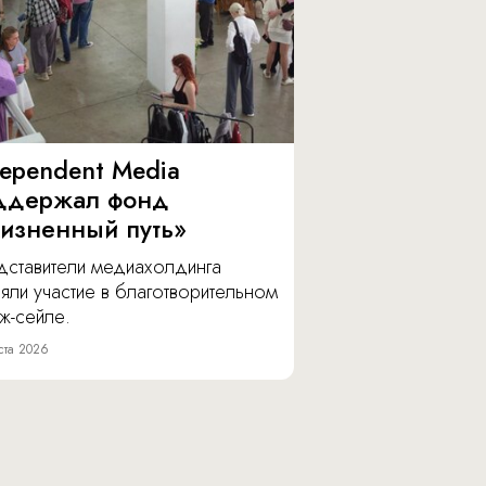
dependent Media
ддержал фонд
изненный путь»
дставители медиахолдинга
яли участие в благотворительном
ж-сейле.
ста 2026