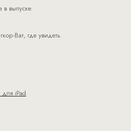
е в выпуске:
гкор-Ват, где увидеть
 для iPad
.