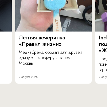
Летняя вечеринка
In
«Правил жизни»
по
«Ж
Медиабренд создал для друзей
дачную атмосферу в центре
Пре
Москвы.
прин
гара
3 августа 2026
3 авгу