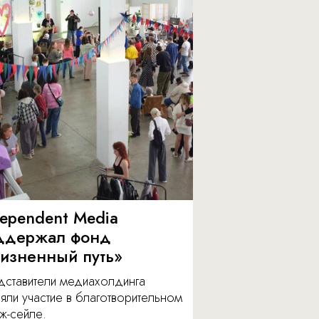
dependent Media
ддержал фонд
изненный путь»
дставители медиахолдинга
яли участие в благотворительном
ж-сейле.