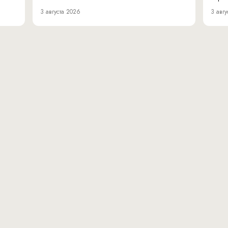
3 августа 2026
3 авгу
вн.тер.г. муниципальн