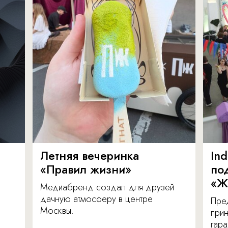
Летняя вечеринка
In
«Правил жизни»
по
«Ж
Медиабренд создал для друзей
дачную атмосферу в центре
Пре
Москвы.
прин
гара