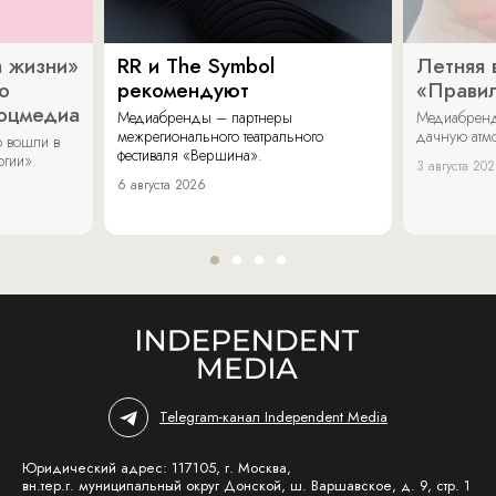
 жизни»
RR и The Symbol
Летняя 
о
рекомендуют
«Прави
соцмедиа
Медиабренды – партнеры
Медиабренд
межрегионального театрального
дачную атмо
 вошли в
фестиваля «Вершина».
огии».
3 августа 20
6 августа 2026
Telegram-канал Independent Media
Юридический адрес: 117105, г. Москва,
вн.тер.г. муниципальный округ Донской, ш. Варшавское, д. 9, стр. 1