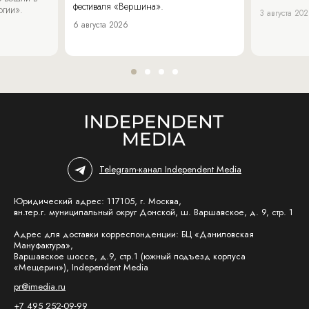
фестиваля «Вершина».
огии».
3 августа 20
6 августа 2026
Telegram-канал Independent Media
Юридический адрес: 117105, г. Москва,
вн.тер.г. муниципальный округ Донской, ш. Варшавское, д. 9, стр. 1
Адрес для доставки корреспонденции: БЦ «Даниловская
Мануфактура»,
Варшавское шоссе, д.9, стр.1 (южный подъезд корпуса
«Мещерин»), Independent Media
pr@imedia.ru
+7 495 252-09-99