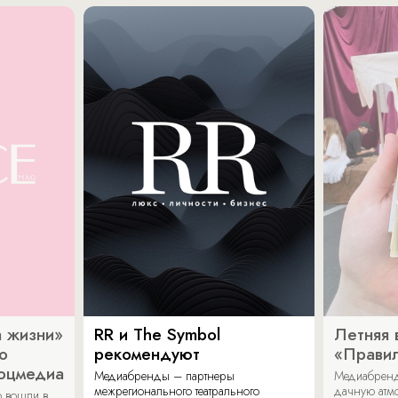
 жизни»
RR и The Symbol
Летняя 
о
рекомендуют
«Прави
соцмедиа
Медиабренды – партнеры
Медиабренд
межрегионального театрального
дачную атмо
 вошли в