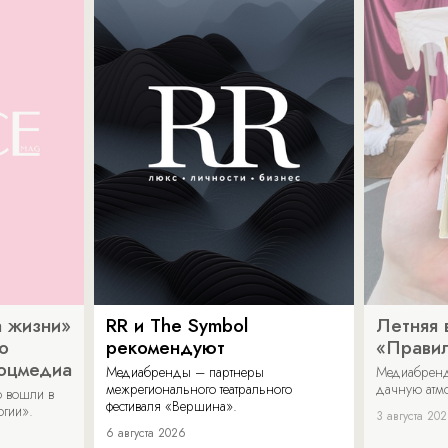
 жизни»
RR и The Symbol
Летняя 
о
рекомендуют
«Прави
соцмедиа
Медиабренды – партнеры
Медиабренд
межрегионального театрального
дачную атмо
 вошли в
фестиваля «Вершина».
огии».
3 августа 20
6 августа 2026