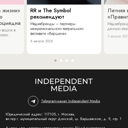
 жизни»
RR и The Symbol
Летняя 
о
рекомендуют
«Прави
соцмедиа
Медиабренды – партнеры
Медиабренд
межрегионального театрального
дачную атмо
 вошли в
фестиваля «Вершина».
огии».
3 августа 20
6 августа 2026
Telegram-канал Independent Media
Юридический адрес: 117105, г. Москва,
вн.тер.г. муниципальный округ Донской, ш. Варшавское, д. 9, стр. 1
Адрес для доставки корреспонденции: БЦ «Даниловская