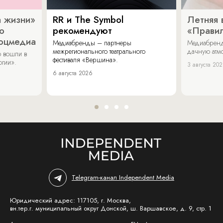
 жизни»
RR и The Symbol
Летняя 
о
рекомендуют
«Прави
соцмедиа
Медиабренды – партнеры
Медиабренд
межрегионального театрального
дачную атмо
 вошли в
фестиваля «Вершина».
огии».
3 августа 20
6 августа 2026
Telegram-канал Independent Media
Юридический адрес: 117105, г. Москва,
вн.тер.г. муниципальный округ Донской, ш. Варшавское, д. 9, стр. 1