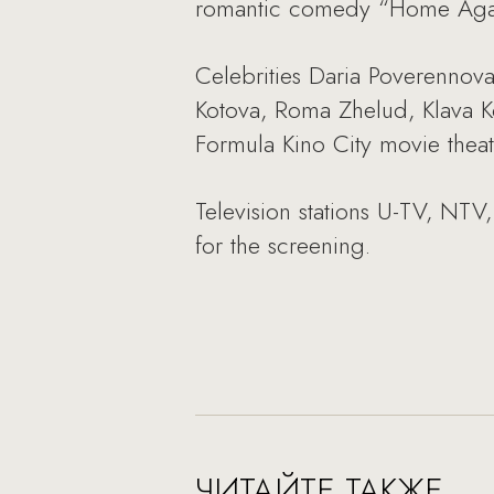
romantic comedy “Home Again
Celebrities Daria Poverennov
Kotova, Roma Zhelud, Klava Ko
Formula Kino City movie theat
Television stations U-TV, NT
for the screening.
ЧИТАЙТЕ ТАКЖЕ