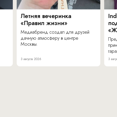
Летняя вечеринка
In
«Правил жизни»
по
«Ж
Медиабренд создал для друзей
дачную атмосферу в центре
Пре
Москвы.
прин
гара
3 августа 2026
3 авгу