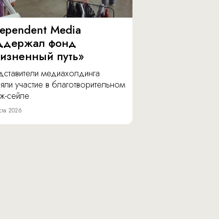
dependent Media
ддержал фонд
изненный путь»
дставители медиахолдинга
яли участие в благотворительном
ж-сейле.
ста 2026