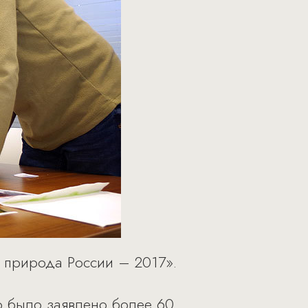
я природа России – 2017».
о было заявлено более 60