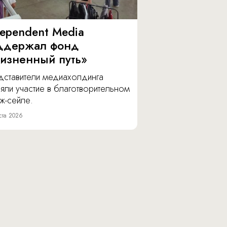
dependent Media
ддержал фонд
изненный путь»
дставители медиахолдинга
яли участие в благотворительном
ж-сейле.
ста 2026