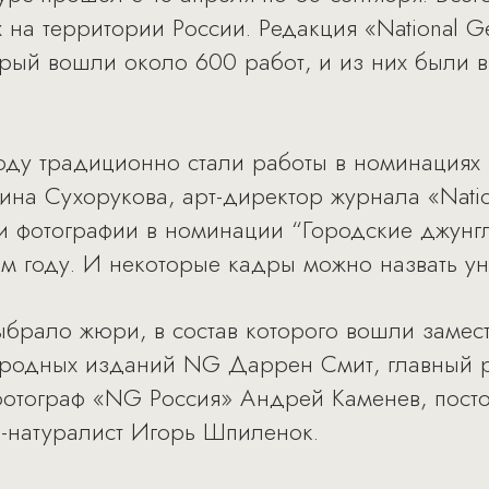
 на территории России. Редакция «National G
торый вошли около 600 работ, и из них были
оду традиционно стали работы в номинациях
на Сухорукова, арт-директор журнала «Natio
и фотографии в номинации “Городские джунгл
ом году. И некоторые кадры можно назвать у
брало жюри, в состав которого вошли замес
родных изданий NG Даррен Смит, главный 
отограф «NG Россия» Андрей Каменев, пост
-натуралист Игорь Шпиленок.