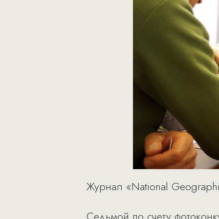
Журнал «National Geograph
Седьмой по счету фотоконк