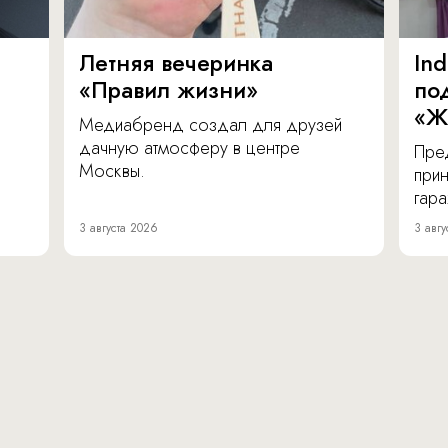
Летняя вечеринка
In
«Правил жизни»
по
«Ж
Медиабренд создал для друзей
дачную атмосферу в центре
Пре
Москвы.
прин
гара
3 августа 2026
3 авгу