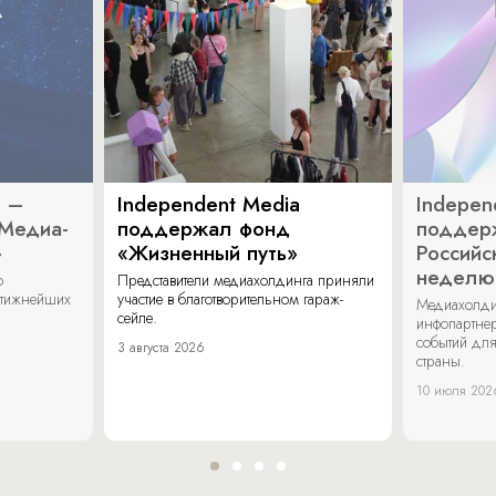
a –
Independent Media
Indepen
«Медиа-
поддержал фонд
поддер
»
«Жизненный путь»
Российс
неделю
о
Представители медиахолдинга приняли
стижнейших
участие в благотворительном гараж-
Медиахолди
сейле.
инфопартнер
событий для
3 августа 2026
страны.
10 июля 202