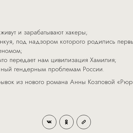
 живут и зарабатывают хакеры;
янкуя, под надзором которого родились перв
еномом;
 что передает нам цивилизация Хамилия;
нный гендерным проблемам России.
рывок из нового романа Анны Козловой «Рюр