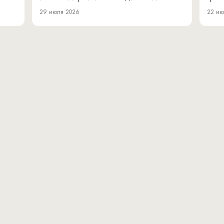
29 июля 2026
22 ию
вн.тер.г. муниципальн