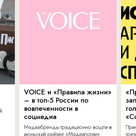
VOICE и «Правила жизни»
«П
– в топ-5 России по
за
вовлеченности в
го
й
соцмедиа
«С
Медиабренды традиционно вошли в
Прин
июньский рейтинг «Медиалогии».
тре