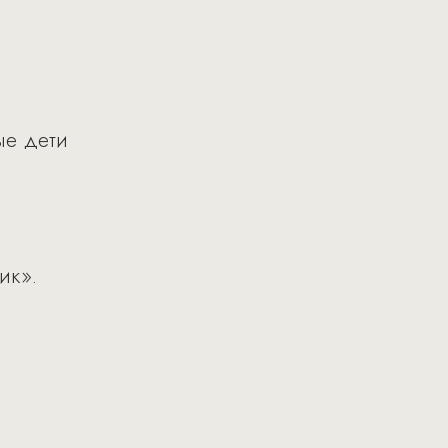
ые дети
ик».