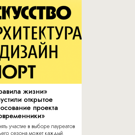
равила жизни»
пустили открытое
лосование проекта
овременники»
ять участие в выборе лауреатов
тьего сезона может каждый.