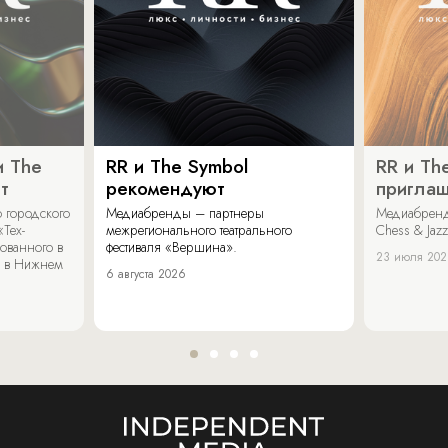
и The
RR и The Symbol
RR и Th
т
рекомендуют
пригла
 городского
Медиабренды – партнеры
Медиабренд
«Тех-
межрегионального театрального
Chess & Jaz
ованного в
фестиваля «Вершина».
23 июля 20
 в Нижнем
6 августа 2026