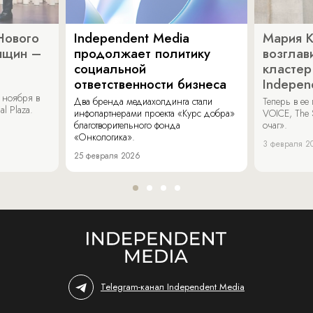
Нового
Independent Media
Мария 
нщин –
продолжает политику
возглав
социальной
кластер
ответственности бизнеса
Indepen
 ноября в
Два бренда медиахолдинга стали
Теперь в ее
al Plaza.
инфопартнерами проекта «Курс добра»
VOICE, The 
благотворительного фонда
очаг».
«Онкологика».
3 февраля 2
25 февраля 2026
Telegram-канал Independent Media