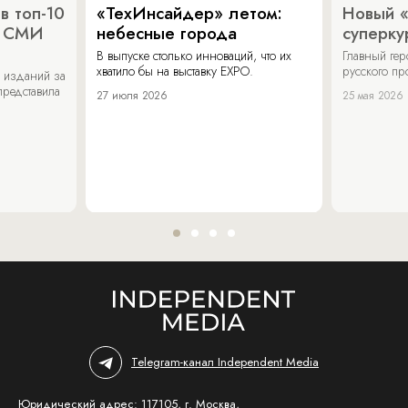
в топ-10
«ТехИнсайдер» летом:
Новый 
х СМИ
небесные города
суперку
В выпуске столько инноваций, что их
Главный ге
хватило бы на выставку EXPO.
русского п
 изданий за
представила
27 июля 2026
25 мая 2026
Telegram-канал Independent Media
Юридический адрес: 117105, г. Москва,