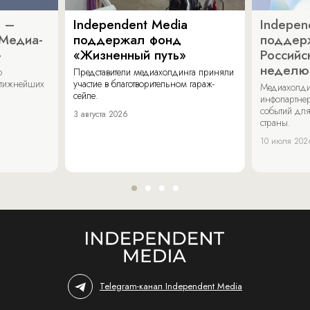
a –
Independent Media
Indepen
«Медиа-
поддержал фонд
поддер
»
«Жизненный путь»
Российс
неделю
о
Представители медиахолдинга приняли
стижнейших
участие в благотворительном гараж-
Медиахолди
сейле.
инфопартнер
событий для
3 августа 2026
страны.
10 июля 202
Telegram-канал Independent Media