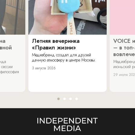
на
Летняя вечеринка
VOICE и
ивной
«Правил жизни»
– в топ
вовлече
Медиабренд создал для друзей
дачную атмосферу в центре Москвы.
енда
Медиабренд
 сессии
июньский р
3 августа 2026
 философия
29 июля 20