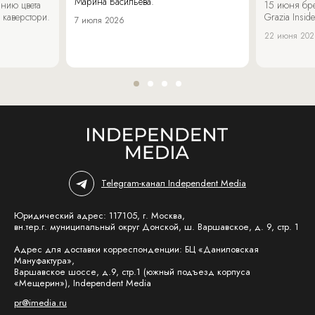
Марина Васильева.
нию цвета
15 июня бр
 каверстори.
Grazia Inside
7 июля 2026
22 июня 20
Telegram-канал Independent Media
Юридический адрес: 117105, г. Москва,
вн.тер.г. муниципальный округ Донской, ш. Варшавское, д. 9, стр. 1
Адрес для доставки корреспонденции: БЦ «Даниловская
Мануфактура»,
Варшавское шоссе, д.9, стр.1 (южный подъезд корпуса
«Мещерин»), Independent Media
pr@imedia.ru