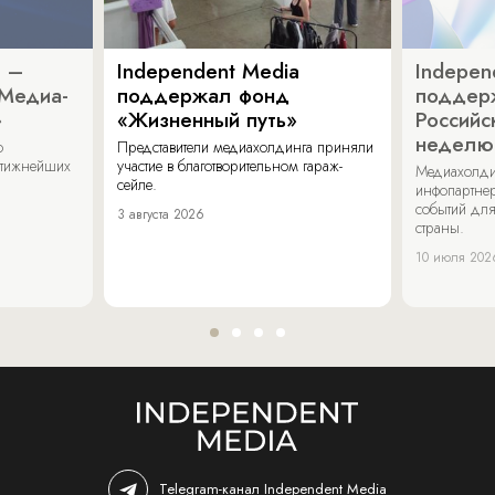
a –
Independent Media
Indepen
«Медиа-
поддержал фонд
поддер
»
«Жизненный путь»
Российс
неделю
о
Представители медиахолдинга приняли
стижнейших
участие в благотворительном гараж-
Медиахолди
сейле.
инфопартнер
событий для
3 августа 2026
страны.
10 июля 202
Telegram-канал Independent Media