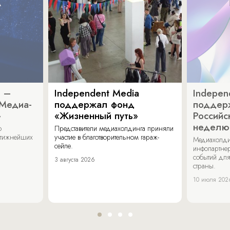
a –
Independent Media
Indepen
«Медиа-
поддержал фонд
поддер
»
«Жизненный путь»
Российс
неделю
о
Представители медиахолдинга приняли
стижнейших
участие в благотворительном гараж-
Медиахолди
сейле.
инфопартнер
событий для
3 августа 2026
страны.
10 июля 202