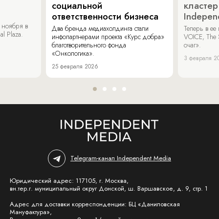
социальной
кластер
ответственности бизнеса
Indepen
 ноября в
Два бренда медиахолдинга стали
Теперь в ее
al Plaza.
инфопартнерами проекта «Курс добра»
VOICE, The 
благотворительного фонда
очаг».
«Онкологика».
3 февраля 2
25 февраля 2026
Telegram-канал Independent Media
Юридический адрес: 117105, г. Москва,
вн.тер.г. муниципальный округ Донской, ш. Варшавское, д. 9, стр. 1
Адрес для доставки корреспонденции: БЦ «Даниловская
Мануфактура»,