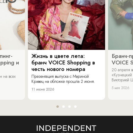
пинг-
Жизнь в цвете лета:
Бранч-п
pping и
бранч VOICE Shopping в
VOICE S
честь нового номера
20 апреля в
«Кузнецкий 
н на всех
Презентация выпуска с Мариной
Викторией Ш
Кравец на обложке прошла 2 июня.
5 мая 2026
11 июня 2026