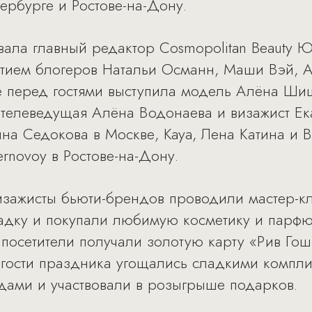
ербурге и Ростове-на-Дону.
овала главный редактор Cosmopolitan Beauty 
участием блогеров Натальи Османн, Маши Вэй,
 перед гостями выступила модель Алёна Шишко
 телеведущая Алёна Водонаева и визажист Е
нна Седокова в Москве, Kaya, Лена Катина и
ernovoy в Ростове-на-Дону.
изажисты бьюти-брендов проводили мастер-кл
адку и покупали любимую косметику и парф
посетители получали золотую карту «Рив Гош
е гости праздника угощались сладкими компли
дами и участвовали в розыгрыше подарков.