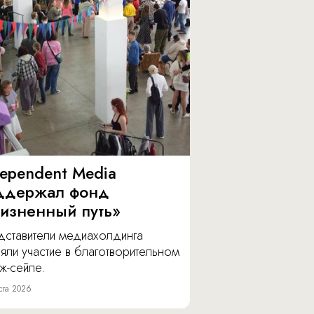
dependent Media
ддержал фонд
изненный путь»
дставители медиахолдинга
яли участие в благотворительном
ж-сейле.
ста 2026