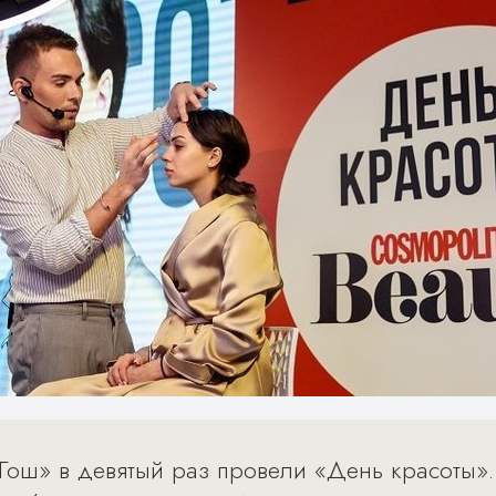
в Гош» в девятый раз провели «День красоты