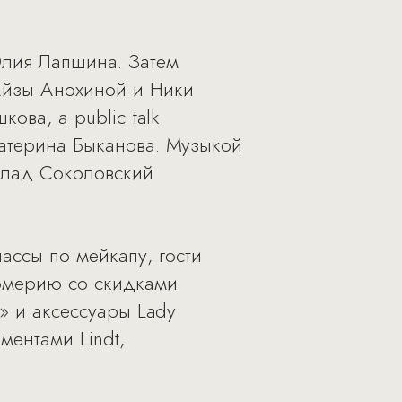
Юлия Лапшина. Затем
 Айзы Анохиной и Ники
ва, а public talk
катерина Быканова. Музыкой
 Влад Соколовский
ассы по мейкапу, гости
юмерию со скидками
» и аксессуары Lady
ментами Lindt,