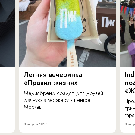
Летняя вечеринка
In
«Правил жизни»
по
«Ж
Медиабренд создал для друзей
дачную атмосферу в центре
Пре
Москвы.
прин
гара
3 августа 2026
3 авгу