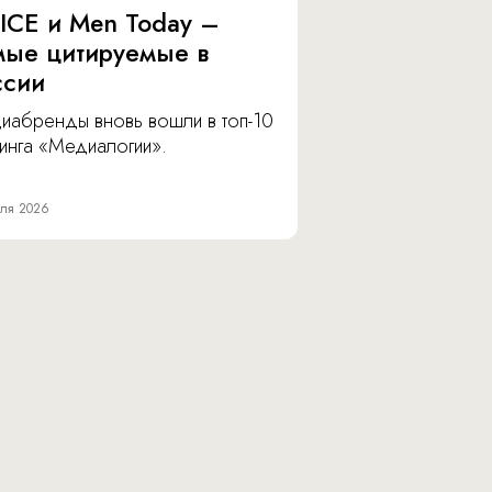
ICE и Men Today –
мые цитируемые в
ссии
иабренды вновь вошли в топ-10
инга «Медиалогии».
ля 2026