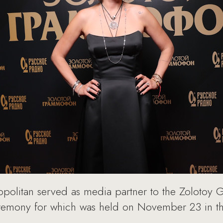
opolitan served as media partner to the Zoloto
emony for which was held on November 23 in the