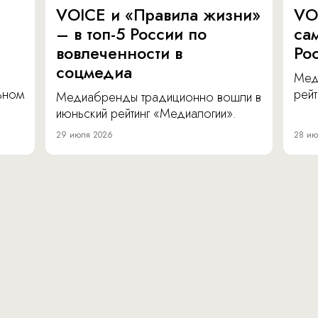
VOICE и «Правила жизни»
VO
– в топ-5 России по
са
вовлеченности в
Ро
соцмедиа
Мед
льном
рейт
Медиабренды традиционно вошли в
июньский рейтинг «Медиалогии».
29 июля 2026
28 ию