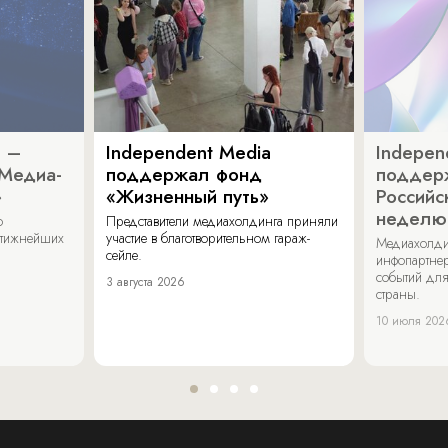
a –
Independent Media
Indepen
«Медиа-
поддержал фонд
поддер
»
«Жизненный путь»
Российс
неделю
о
Представители медиахолдинга приняли
стижнейших
участие в благотворительном гараж-
Медиахолди
сейле.
инфопартнер
событий для
3 августа 2026
страны.
10 июля 202