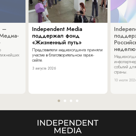
a –
Independent Media
Indepen
«Медиа-
поддержал фонд
поддер
»
«Жизненный путь»
Российс
неделю
о
Представители медиахолдинга приняли
стижнейших
участие в благотворительном гараж-
Медиахолди
сейле.
инфопартнер
событий для
3 августа 2026
страны.
10 июля 202