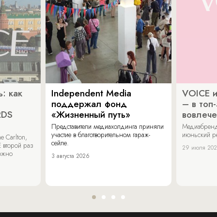
: как
Independent Media
VOICE и
поддержал фонд
– в топ
RDS
«Жизненный путь»
вовлече
Представители медиахолдинга приняли
Медиабренд
участие в благотворительном гараж-
июньский р
 Carlton,
сейле.
 второй раз
29 июля 20
можно
3 августа 2026