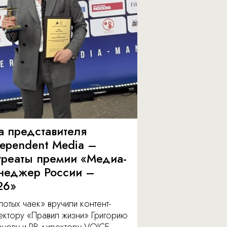
а представителя
dependent Media –
уреаты премии «Медиа-
неджер России –
26»
отых чаек» вручили контент-
ектору «Правил жизни» Григорию