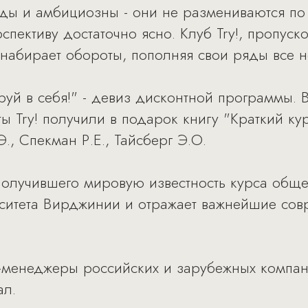
оды и амбициозны - они не размениваются по
спективу достаточно ясно. Клуб Try!, пропуск
 набирает обороты, пополняя свои ряды все 
руй в себя!" - девиз дисконтной программы.
ты Try! получили в подарок книгу "Краткий к
., Спекман Р.Е., Тайсберг Э.О.
получившего мировую известность курса общ
итета Вирджинии и отражает важнейшие сов
оп-менеджеры российских и зарубежных компа
ал.