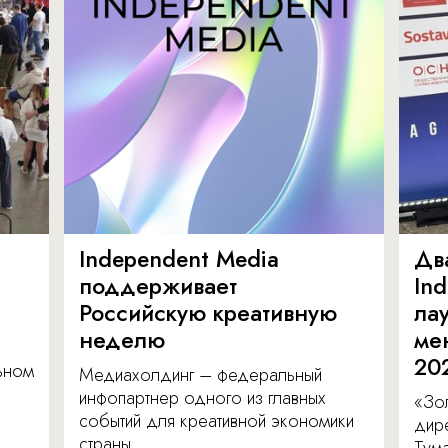
Independent Media
Дв
поддерживает
In
Российскую креативную
ла
неделю
ме
20
льном
Медиахолдинг – федеральный
инфопартнер одного из главных
«Зол
событий для креативной экономики
дир
страны.