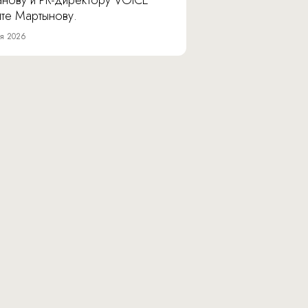
анову и PR-директору VOICE
ите Мартынову.
я 2026
Юридический адрес: 117105, г. Москва,