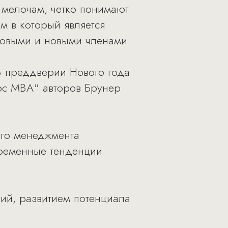
 мелочам, четко понимают
ом в который является
новыми и новыми членами.
 В преддверии Нового года
урс МВА" авторов Брунер
его менеджмента
ременные тенденции
ний, развитием потенциала