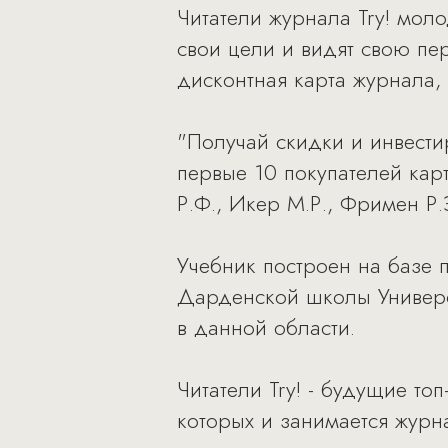
Читатели журнала Try! мол
свои цели и видят свою пер
дисконтная карта журнала,
"Получай скидки и инвести
первые 10 покупателей кар
Р.Ф., Икер М.Р., Фримен Р.Э
Учебник построен на базе 
Дарденской школы Универс
в данной области.
Читатели Try! - будущие т
которых и занимается журн