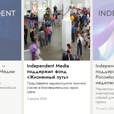
a –
Independent Media
Indepen
«Медиа-
поддержал фонд
поддер
»
«Жизненный путь»
Российс
неделю
о
Представители медиахолдинга приняли
стижнейших
участие в благотворительном гараж-
Медиахолди
сейле.
инфопартнер
событий для
3 августа 2026
страны.
10 июля 202