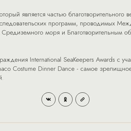
который является частью благотворительного ве
сследовательских программ, проводимых Ме
 Средиземного моря и Благотворительным о
аждения International SeaKeepers Awards с уч
onaco Costume Dinner Dance - cамое зрелищно
й.