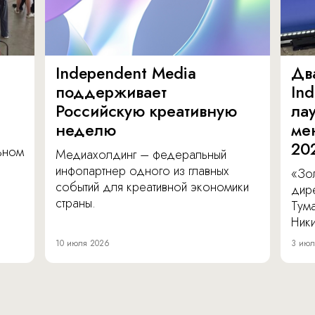
Independent Media
Дв
поддерживает
In
Российскую креативную
ла
неделю
ме
20
льном
Медиахолдинг – федеральный
инфопартнер одного из главных
«Зол
событий для креативной экономики
дир
страны.
Тум
Ник
10 июля 2026
3 июл