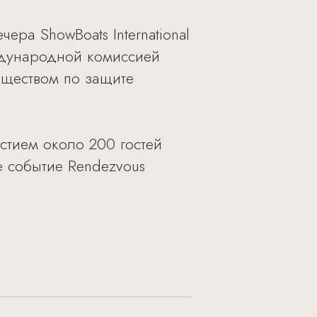
чера ShowBoats International
ждународной комиссией
бществом по защите
астием около 200 гостей
е событие Rendezvous