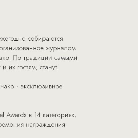
 ежегодно собираются
 организованное журналом
нако. По традиции самыми
их гостям, станут:
онако - эксклюзивное
l Awards в 14 категориях,
еремония награждения