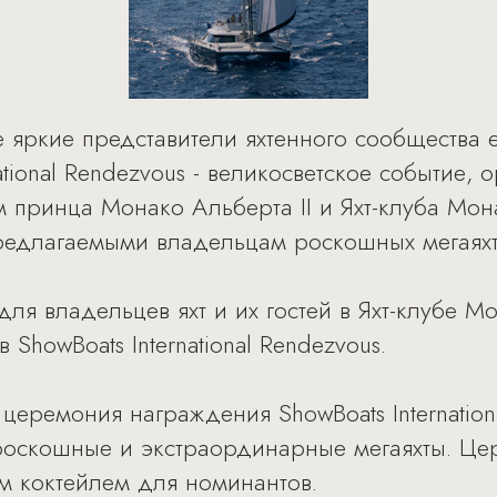
е яркие представители яхтенного сообщества
ational Rendezvous - великосветское событие,
м принца Монако Альберта II и Яхт-клуба Мо
длагаемыми владельцам роскошных мегаяхт и 
ля владельцев яхт и их гостей в Яхт-клубе М
ShowBoats International Rendezvous.
 церемония награждения ShowBoats Internationa
 роскошные и экстраординарные мегаяхты. Ц
м коктейлем для номинантов.