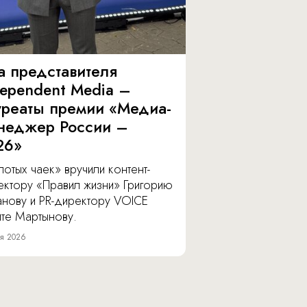
а представителя
dependent Media –
уреаты премии «Медиа-
неджер России –
26»
отых чаек» вручили контент-
ектору «Правил жизни» Григорию
анову и PR-директору VOICE
ите Мартынову.
я 2026