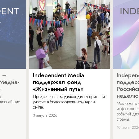
a –
Independent Media
Indepen
«Медиа-
поддержал фонд
поддер
»
«Жизненный путь»
Российс
неделю
о
Представители медиахолдинга приняли
стижнейших
участие в благотворительном гараж-
Медиахолди
сейле.
инфопартнер
событий для
3 августа 2026
страны.
10 июля 202