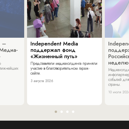
a –
Independent Media
Indepen
«Медиа-
поддержал фонд
поддер
»
«Жизненный путь»
Российс
неделю
о
Представители медиахолдинга приняли
стижнейших
участие в благотворительном гараж-
Медиахолди
сейле.
инфопартнер
событий для
3 августа 2026
страны.
10 июля 202