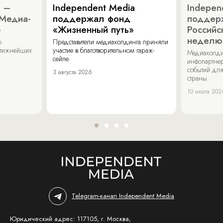
a –
Independent Media
Indepen
«Медиа-
поддержал фонд
поддер
»
«Жизненный путь»
Российс
неделю
о
Представители медиахолдинга приняли
стижнейших
участие в благотворительном гараж-
Медиахолди
сейле.
инфопартнер
событий для
3 августа 2026
страны.
10 июля 202
Telegram-канал Independent Media
Юридический адрес: 117105, г. Москва,