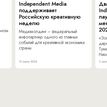
Independent Media
Дв
поддерживает
In
Российскую креативную
ла
неделю
ме
20
льном
Медиахолдинг – федеральный
инфопартнер одного из главных
«Зол
событий для креативной экономики
дир
страны.
Тум
Ник
10 июля 2026
3 июл