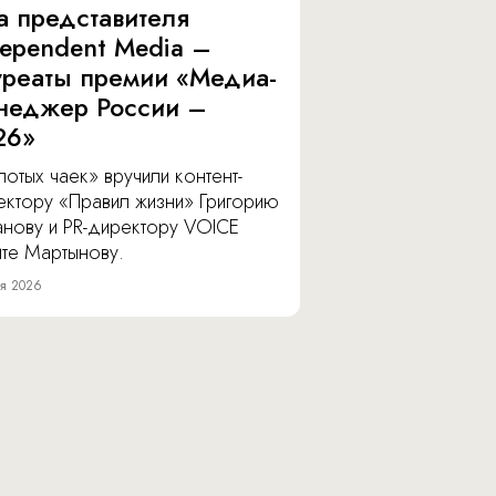
а представителя
dependent Media –
уреаты премии «Медиа-
неджер России –
26»
отых чаек» вручили контент-
ектору «Правил жизни» Григорию
анову и PR-директору VOICE
ите Мартынову.
я 2026