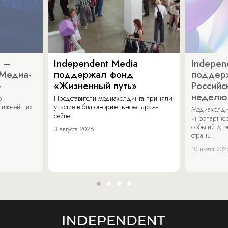
a –
Independent Media
Indepen
«Медиа-
поддержал фонд
поддер
»
«Жизненный путь»
Российс
неделю
о
Представители медиахолдинга приняли
стижнейших
участие в благотворительном гараж-
Медиахолди
сейле.
инфопартнер
событий для
3 августа 2026
страны.
10 июля 202