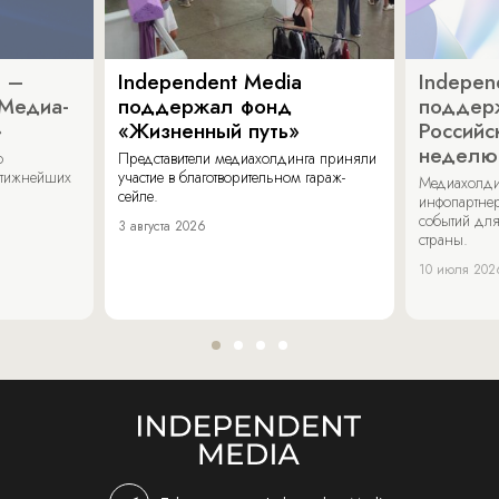
a –
Independent Media
Indepen
«Медиа-
поддержал фонд
поддер
»
«Жизненный путь»
Российс
неделю
о
Представители медиахолдинга приняли
стижнейших
участие в благотворительном гараж-
Медиахолди
сейле.
инфопартнер
событий для
3 августа 2026
страны.
10 июля 202