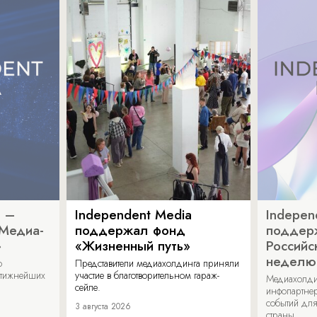
a –
Independent Media
Indepen
«Медиа-
поддержал фонд
поддер
»
«Жизненный путь»
Российс
неделю
о
Представители медиахолдинга приняли
стижнейших
участие в благотворительном гараж-
Медиахолди
сейле.
инфопартнер
событий для
3 августа 2026
страны.