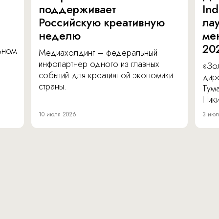
поддерживает
In
Российскую креативную
ла
неделю
ме
20
льном
Медиахолдинг – федеральный
инфопартнер одного из главных
«Зол
событий для креативной экономики
дир
страны.
Тум
Ник
10 июля 2026
3 июл