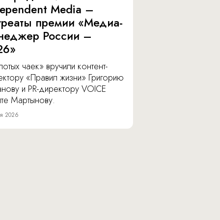
dependent Media –
уреаты премии «Медиа-
неджер России –
26»
отых чаек» вручили контент-
ектору «Правил жизни» Григорию
анову и PR-директору VOICE
ите Мартынову.
я 2026