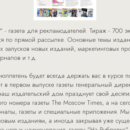
" - газета для рекламодателей. Тираж - 700 
ся по прямой рассылке. Основные темы издан
ых запусков новых изданий, маркетинговых пр
рналов и т.д.
юллетень будет всегда держать вас в курсе 
шет в первом выпуске газеты генеральный дир
 наш издательский дом празднует свой десят
вого номера газеты The Moscow Times, а на с
урналы, газеты и специальные приложения. М
новым изданиям, а иногда закрывая уже суще
а новых наименования: газету "На Рублевке" 