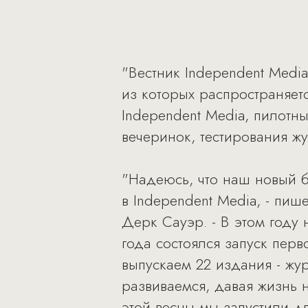
"Вестник Independent Media
из которых распространяет
Independent Media, пилотн
вечеринок, тестирования жу
"Надеюсь, что наш новый б
в Independent Media, - пи
Дерк Сауэр. - В этом году
года состоялся запуск пер
выпускаем 22 издания - ж
развиваемся, давая жизнь 
этой весны мы запустили дв