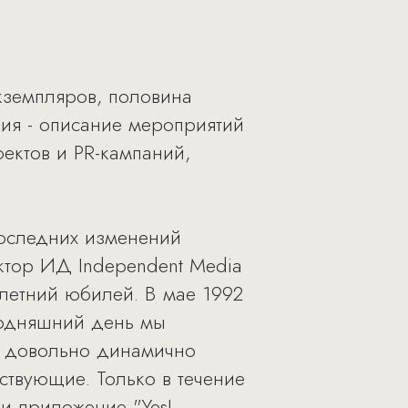
экземпляров, половина
ия - описание мероприятий
оектов и PR-кампаний,
последних изменений
ектор ИД Independent Media
илетний юбилей. В мае 1992
егодняшний день мы
ы довольно динамично
ствующие. Только в течение
и приложение "Yes!-