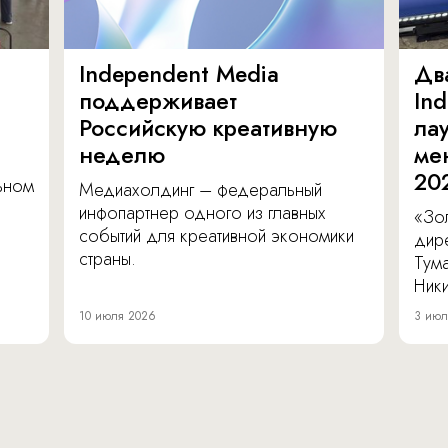
Independent Media
Дв
поддерживает
In
Российскую креативную
ла
неделю
ме
20
льном
Медиахолдинг – федеральный
инфопартнер одного из главных
«Зол
событий для креативной экономики
дир
страны.
Тум
Ник
10 июля 2026
3 июл