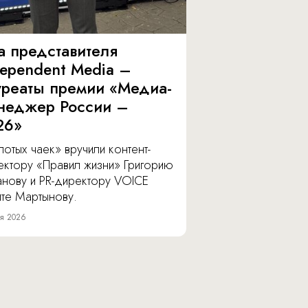
а представителя
dependent Media –
уреаты премии «Медиа-
неджер России –
26»
отых чаек» вручили контент-
ектору «Правил жизни» Григорию
анову и PR-директору VOICE
ите Мартынову.
я 2026