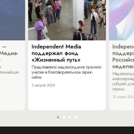
a –
Independent Media
Indepen
«Медиа-
поддержал фонд
поддер
»
«Жизненный путь»
Российс
неделю
о
Представители медиахолдинга приняли
стижнейших
участие в благотворительном гараж-
Медиахолди
сейле.
инфопартнер
событий для
3 августа 2026
страны.
10 июля 202