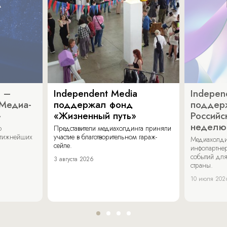
a –
Independent Media
Indepen
«Медиа-
поддержал фонд
поддер
»
«Жизненный путь»
Российс
неделю
о
Представители медиахолдинга приняли
стижнейших
участие в благотворительном гараж-
Медиахолди
сейле.
инфопартнер
событий для
3 августа 2026
страны.
10 июля 202