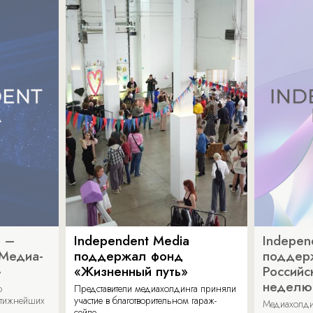
a –
Independent Media
Indepen
«Медиа-
поддержал фонд
поддер
»
«Жизненный путь»
Российс
неделю
о
Представители медиахолдинга приняли
стижнейших
участие в благотворительном гараж-
Медиахолди
сейле.