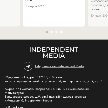
инфопартнер
событий для
3 августа 2026
страны.
10 июля 202
Telegram-канал Independent Media
Юридический адрес: 117105, г. Москва,
вн.тер.г. муниципальный округ Донской, ш. Варшавское, д. 9, стр. 1
Адрес для доставки корреспонденции: БЦ «Даниловская
Мануфактура»,
Варшавское шоссе, д.9, стр.1 (южный подъезд корпуса
«Мещерин»), Independent Media
pr@imedia.ru