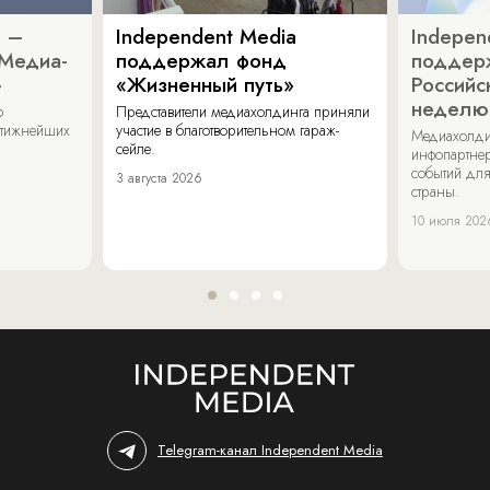
a –
Independent Media
Indepen
«Медиа-
поддержал фонд
поддер
»
«Жизненный путь»
Российс
неделю
о
Представители медиахолдинга приняли
стижнейших
участие в благотворительном гараж-
Медиахолди
сейле.
инфопартнер
событий для
3 августа 2026
страны.
10 июля 202
Telegram-канал Independent Media