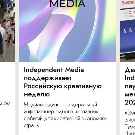
Independent Media
Дв
поддерживает
In
Российскую креативную
ла
неделю
ме
20
льном
Медиахолдинг – федеральный
инфопартнер одного из главных
«Зол
событий для креативной экономики
дир
страны.
Тум
Ник