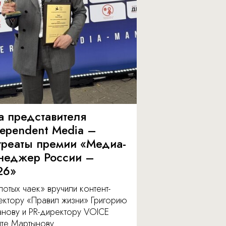
а представителя
dependent Media –
уреаты премии «Медиа-
неджер России –
26»
отых чаек» вручили контент-
ектору «Правил жизни» Григорию
анову и PR-директору VOICE
ите Мартынову.