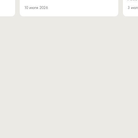
10 июля 2026
3 июл
вн.тер.г. муниципальн