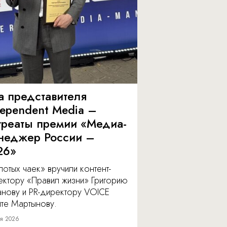
а представителя
dependent Media –
уреаты премии «Медиа-
неджер России –
26»
отых чаек» вручили контент-
ектору «Правил жизни» Григорию
анову и PR-директору VOICE
ите Мартынову.
я 2026