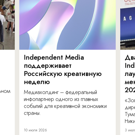
Independent Media
Дв
поддерживает
In
Российскую креативную
ла
неделю
ме
20
льном
Медиахолдинг – федеральный
инфопартнер одного из главных
«Зол
событий для креативной экономики
дир
страны.
Тум
Ник
10 июля 2026
3 июл